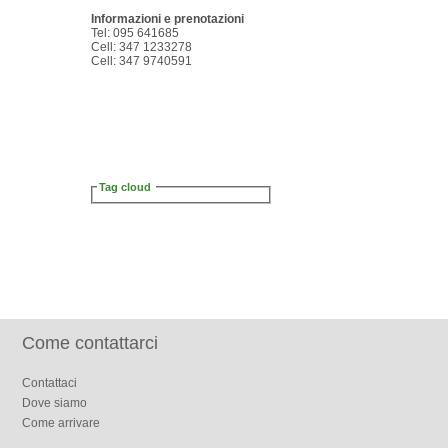
Informazioni e prenotazioni
Tel: 095 641685
Cell: 347 1233278
Cell: 347 9740591
Tag cloud
Come contattarci
Contattaci
Dove siamo
Come arrivare