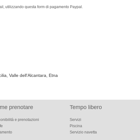
ail, utilizzando questa form di pagamento Paypal.
lia, Valle dell'Alcantara, Etna
me prenotare
Tempo libero
onibilità e prenotazioni
Servizi
fe
Piscina
amento
Servizio navetta