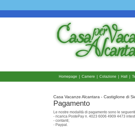
Homepage
|
Camere
|
Colazione
|
Hall
|
T
Casa Vacanze Alcantara - Castiglione di Sic
Pagamento
Le nostre modalità di pagamento sono le seguenti
- ricarica PostePay n. 4023 6006 4909 4473 in
- contanti;
- Paypal.