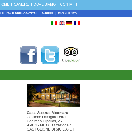
HOME
|
CAMERE
|
DOVE SIAMO
|
CONTATTI
IBILITÀ E PRENOTAZIONI
|
TARIFFE
|
PAGAMENTO
Casa Vacanze Alcantara
Gestione Famiglia Ferrara
Contrada Cipollati, 25
95012 - MITOGIO frazione di
CASTIGLIONE DI SICILIA (CT)