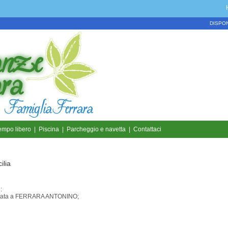
DISPON
empo libero
|
Piscina
|
Parcheggio e navetta
|
Contattaci
ilia
:
testata a FERRARA ANTONINO;